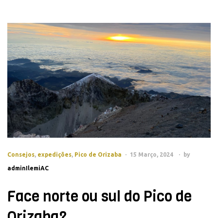
Consejos
,
expedições
,
Pico de Orizaba
15 Março, 2024
by
adminIlemiAC
Face norte ou sul do Pico de
Orizaba?