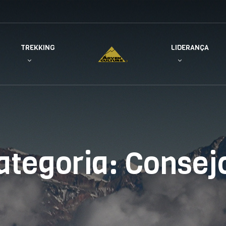
TREKKING
LIDERANÇA
ategoria:
Consej