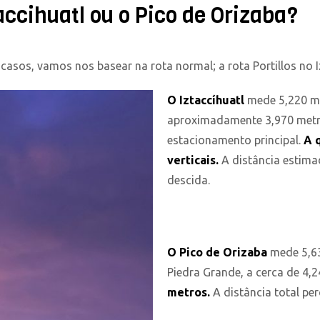
taccihuatl ou o Pico de Orizaba?
s, vamos nos basear na rota normal; a rota Portillos no Izta
O Iztaccíhuatl
mede 5,220 me
aproximadamente 3,970 metro
estacionamento principal.
A q
verticais.
A distância estimad
descida.
O Pico de Orizaba
mede 5,63
Piedra Grande, a cerca de 4,
metros.
A distância total pe