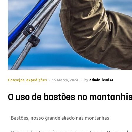
Consejos
,
expedições
15 Março, 2024
by
adminIlemiAC
O uso de bastões no montanhi
Bastões, nosso grande aliado nas montanhas