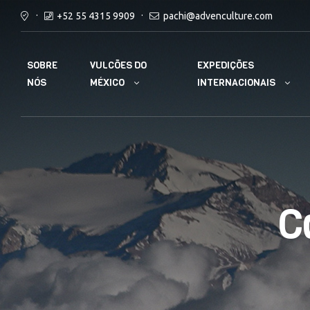
+52 55 4315 9909
pachi@advenculture.com
VULCÕES DO
EXPEDIÇÕES
SOBRE
MÉXICO
INTERNACIONAIS
NÓS
C