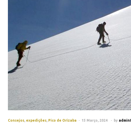
Consejos
,
expedições
,
Pico de Orizaba
15 Março, 2024
by
admin