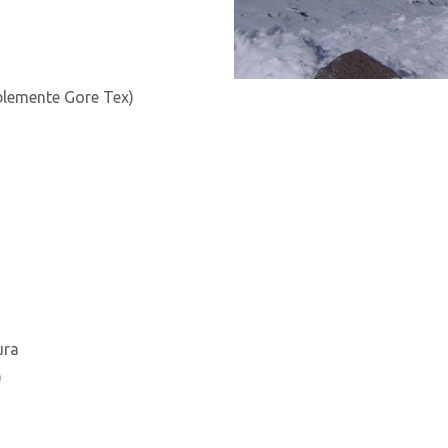
blemente Gore Tex)
ura
)