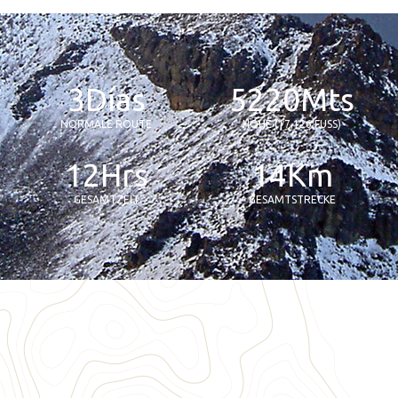
3
Días
5
220
Mts
NORMALE ROUTE
HÖHE (17,126 FUSS)
12
Hrs
14
Km
GESAMTZEIT
GESAMTSTRECKE