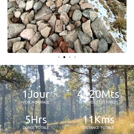
1
Jour
4
120
Mts
VOIE NORMALE
ALTITUDE 13,517 PIEDS
5
Hrs
11
Kms
DURÉE TOTALE
DISTANCE TOTALE